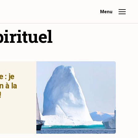
Menu
irituel
 : je
n à la
!