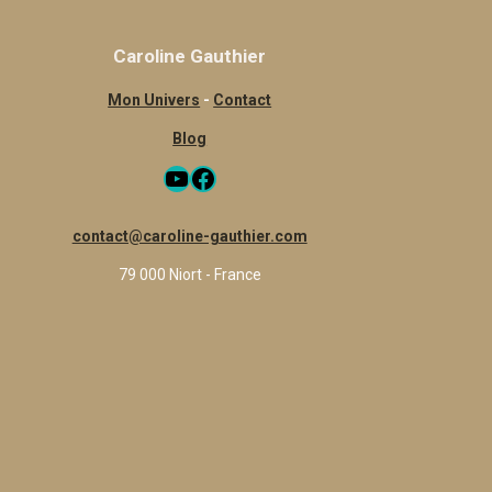
Caroline Gauthier
Mon Univers
-
Contact
Blog
YouTube
Facebook
contact@caroline-gauthier.com
79 000 Niort - France