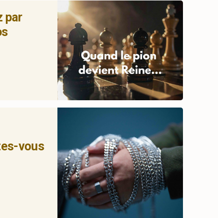
z par
os
êtes-vous