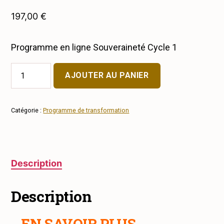
197,00
€
Programme en ligne Souveraineté Cycle 1
quantité
AJOUTER AU PANIER
de
Souveraineté
:
Programme
Catégorie :
Programme de transformation
d'accompagnement
en
ligne
Description
Description
EN SAVOIR PLUS…