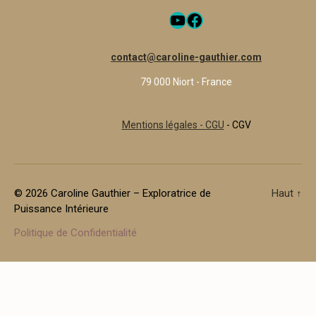
YouTube
Facebook
contact@caroline-gauthier.com
79 000 Niort - France
Mentions légales - CGU
- CGV
© 2026
Caroline Gauthier – Exploratrice de
Haut
↑
Puissance Intérieure
Politique de Confidentialité