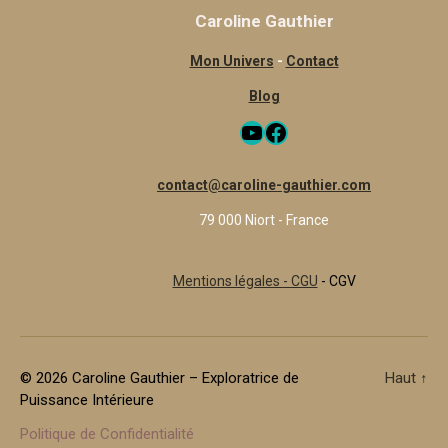
Caroline Gauthier
Mon Univers
-
Contact
Blog
YouTube
Facebook
contact@caroline-gauthier.com
79 000 Niort - France
Mentions légales - CGU
- CGV
© 2026
Caroline Gauthier – Exploratrice de
Haut
↑
Puissance Intérieure
Politique de Confidentialité