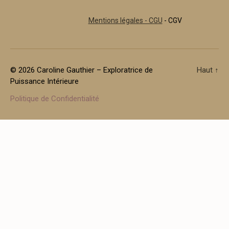
Mentions légales - CGU
- CGV
© 2026
Caroline Gauthier – Exploratrice de
Haut
↑
Puissance Intérieure
Politique de Confidentialité