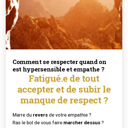
Comment se respecter quand on
est hypersensible et empathe ?
Fatigué.e de tout
accepter et de subir le
manque de respect ?
Marre du
revers
de votre empathie ?
Ras le bol de vous faire
marcher dessus
?