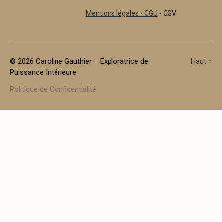
Mentions légales - CGU
- CGV
© 2026
Caroline Gauthier – Exploratrice de
Haut
↑
Puissance Intérieure
Politique de Confidentialité