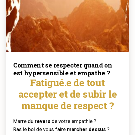
Comment se respecter quand on
est hypersensible et empathe ?
Fatigué.e de tout
accepter et de subir le
manque de respect ?
Marre du
revers
de votre empathie ?
Ras le bol de vous faire
marcher dessus
?