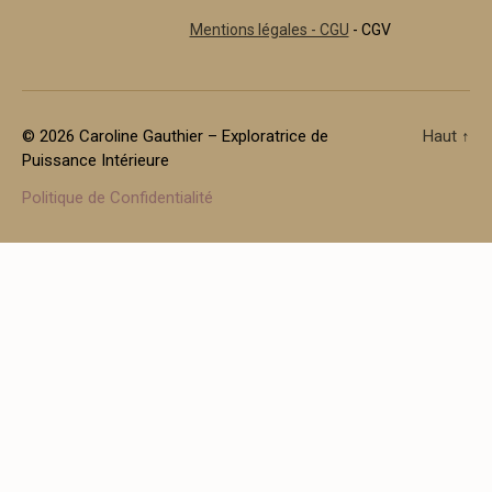
Mentions légales - CGU
- CGV
© 2026
Caroline Gauthier – Exploratrice de
Haut
↑
Puissance Intérieure
Politique de Confidentialité