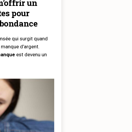
m’offrir un
tes pour
’abondance
ensée qui surgit quand
e manque d’argent.
anque
est devenu un