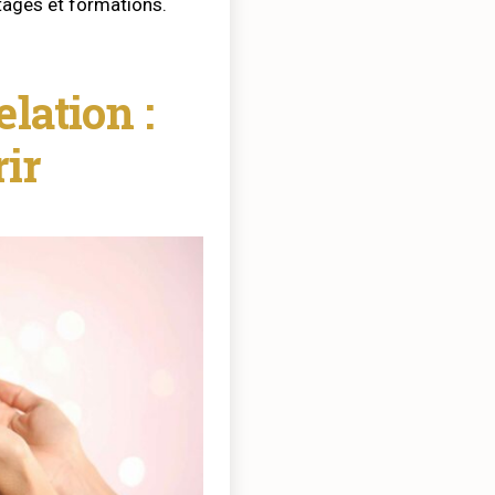
ages et formations.
elation :
ir