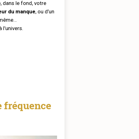
, dans le fond, votre
eur du manque
, ou d’un
s-même…
l’univers.
 fréquence