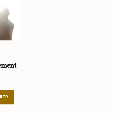
ement
NIER