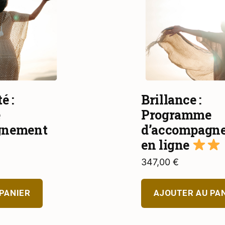
é :
Brillance :
e
Programme
gnement
d’accompagn
en ligne
347,00
€
PANIER
AJOUTER AU PA