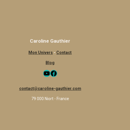
Caroline Gauthier
Mon Univers
-
Contact
Blog
YouTube
Facebook
contact@caroline-gauthier.com
79 000 Niort - France