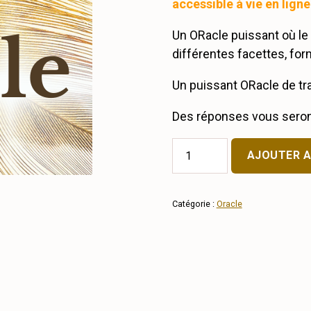
accessible à vie en ligne
Un ORacle puissant où le
différentes facettes, for
Un puissant ORacle de tr
Des réponses vous seront
quantité
AJOUTER A
de
ORacle
L'âme,
au-
Catégorie :
Oracle
delà
de
ses
états