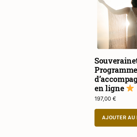
Souverainet
Programm
d’accompa
en ligne
197,00
€
AJOUTER AU 