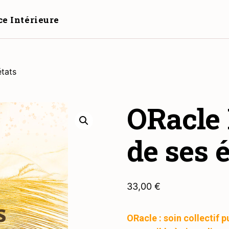
ce Intérieure
états
ORacle 
de ses é
33,00
€
ORacle : soin collectif p